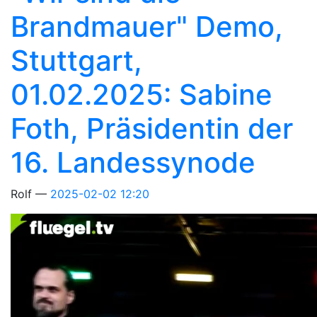
Brandmauer" Demo,
Stuttgart,
01.02.2025: Sabine
Foth, Präsidentin der
16. Landessynode
Rolf
2025-02-02 12:20