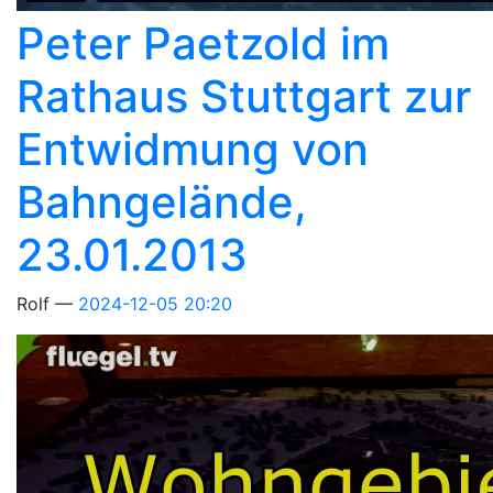
Peter Paetzold im
Rathaus Stuttgart zur
Entwidmung von
Bahngelände,
23.01.2013
Rolf
2024-12-05 20:20