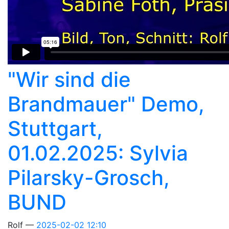
"Wir sind die
Brandmauer" Demo,
Stuttgart,
01.02.2025: Sylvia
Pilarsky-Grosch,
BUND
Rolf
2025-02-02 12:10