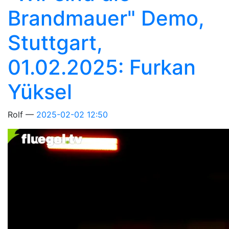
Brandmauer" Demo,
Stuttgart,
01.02.2025: Furkan
Yüksel
Rolf
2025-02-02 12:50