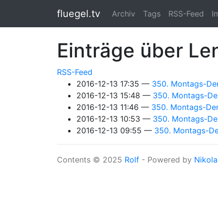
Springe zum Hauptinhalt
fluegel.tv
Archiv
Tags
RSS-Feed
I
Einträge über Le
RSS-Feed
2016-12-13 17:35
350. Montags-Dem
2016-12-13 15:48
350. Montags-Dem
2016-12-13 11:46
350. Montags-Demo
2016-12-13 10:53
350. Montags-Demo
2016-12-13 09:55
350. Montags-Dem
Contents © 2025
Rolf
- Powered by
Nikola