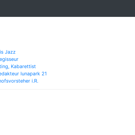
is Jazz
egisseur
ing, Kabarettist
edakteur lunapark 21
ofsvorsteher i.R.