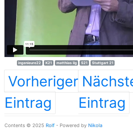
ingenieure22
K21
matthias ilg
S21
Stuttgart 21
Vorheriger
Nächst
Eintrag
Eintrag
Contents © 2025
Rolf
- Powered by
Nikola