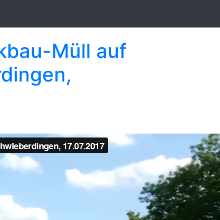
kbau-Müll auf
dingen,