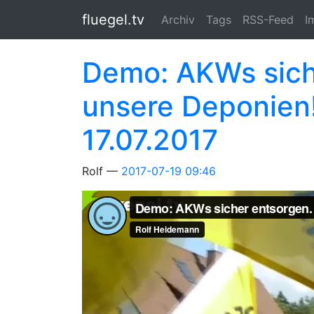
Springe zum Hauptinhalt
fluegel.tv
Archiv
Tags
RSS-Feed
I
Demo: AKWs sich
unsere Deponien
17.07.2017
Rolf
2017-07-19 09:46