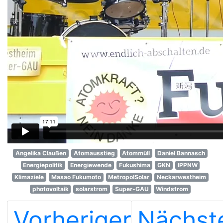
Angelika Claußen
Atomausstieg
Atommüll
Daniel Bannasch
Energiepolitik
Energiewende
Fukushima
GKN
IPPNW
Klimaziele
Masao Fukumoto
MetropolSolar
Neckarwestheim
photovoltaik
solarstrom
Super-GAU
Windstrom
Vorheriger
Nächst