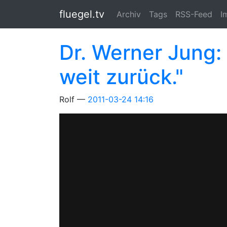
Springe zum Hauptinhalt
fluegel.tv
Archiv
Tags
RSS-Feed
I
Dr. Werner Jung: 
weit zurück."
Rolf
2011-03-24 14:16