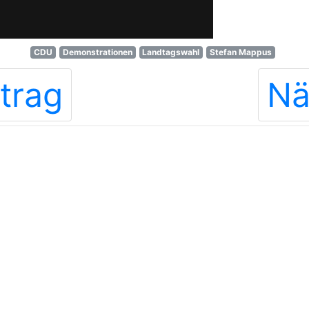
CDU
Demonstrationen
Landtagswahl
Stefan Mappus
trag
Nä