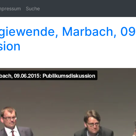
mpressum
Suche
ergiewende, Marbach, 09
sion