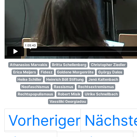
Athanasios Marvakis
Britta Schellenberg
Christopher Ziedler
Erica Meijers
Fidesz
Goldene Morgenröte
György Dalos
Heike Schiller
Heinrich Böll Stiftung
Jenö Kaltenbach
Neofaschismus
Rassismus
Rechtsextremismus
Rechtspopulismaus
Robert Misik
Ulrike Schnellbach
Vassiliki Georgiadou
Vorheriger
Nächst