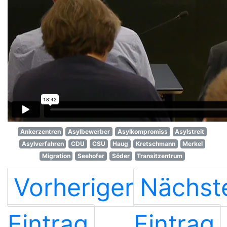
Ankerzentren
Asylbewerber
Asylkompromiss
Asylstreit
Asylverfahren
CDU
CSU
Haug
Kretschmann
Merkel
Migration
Seehofer
Söder
Transitzentrum
Vorheriger
Nächst
Eintrag
Eintrag