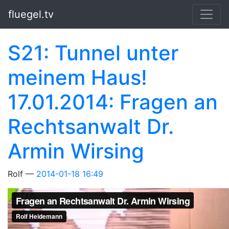
Springe zum Hauptinhalt
fluegel.tv
S21: Tunnel unter
meinem Haus!
17.01.2014: Fragen an
Rechtsanwalt Dr.
Armin Wirsing
Rolf
2014-01-18 16:49