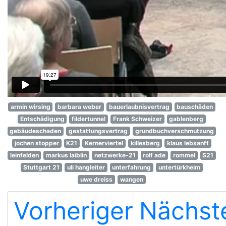
armin wirsing
barbara weber
bauerlaubnisvertrag
bauschäden
Entschädigung
fildertunnel
Frank Schweizer
gablenberg
gebäudeschaden
gestattungsvertrag
grundbuchverschmutzung
jochen stopper
K21
Kernerviertel
killesberg
klaus lebsanft
leinfelden
markus laiblin
netzwerke-21
rolf ade
rommel
S21
Stuttgart 21
uli hangleiter
unterfahrung
untertürkheim
uwe dreiss
wangen
Vorheriger
Nächst