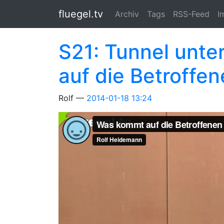
Springe zum Hauptinhalt
fluegel.tv
Archiv
Tags
RSS-Feed
I
S21: Tunnel unte
auf die Betroffe
Rolf
2014-01-18 13:24