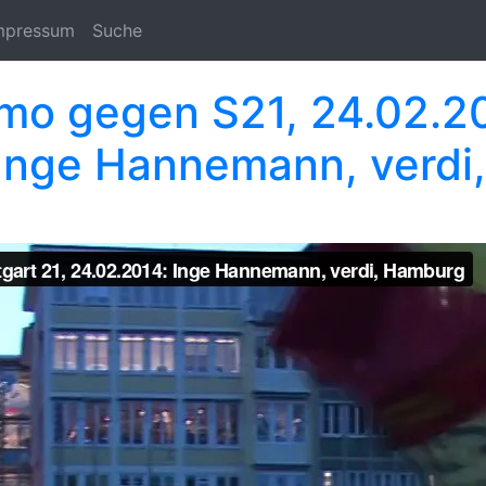
mpressum
Suche
mo gegen S21, 24.02.20
Inge Hannemann, verdi