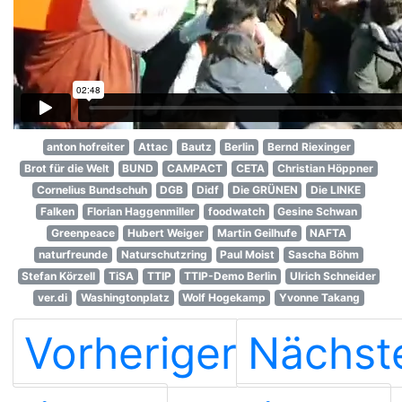
anton hofreiter
Attac
Bautz
Berlin
Bernd Riexinger
Brot für die Welt
BUND
CAMPACT
CETA
Christian Höppner
Cornelius Bundschuh
DGB
Didf
Die GRÜNEN
Die LINKE
Falken
Florian Haggenmiller
foodwatch
Gesine Schwan
Greenpeace
Hubert Weiger
Martin Geilhufe
NAFTA
naturfreunde
Naturschutzring
Paul Moist
Sascha Böhm
Stefan Körzell
TiSA
TTIP
TTIP-Demo Berlin
Ulrich Schneider
ver.di
Washingtonplatz
Wolf Hogekamp
Yvonne Takang
Vorheriger
Nächst