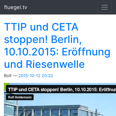
Springe zum Hauptinhalt
fluegel.tv
TTIP und CETA
stoppen! Berlin,
10.10.2015: Eröffnung
und Riesenwelle
Rolf
2015-10-12 20:32